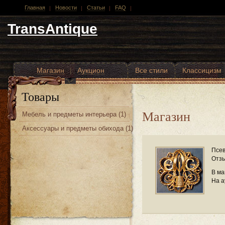
Главная
Новости
Статьи
FAQ
TransAntique
Магазин
|
Аукцион
Все стили
Классицизм
Другие стили
Товары
Магазин
Мебель и предметы интерьера (1)
Аксессуары и предметы обихода (1)
Псев
Отзы
В ма
На а