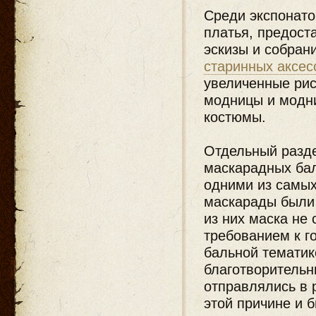
Среди экспонато
платья, предост
эскизы и собран
старинных аксес
увеличенные рис
модницы и модни
костюмы.
Отдельный разде
маскарадных ба
одними из самых
маскарады были
из них маска не
требованием к г
бальной тематик
благотворительн
отправлялись в 
этой причине и 