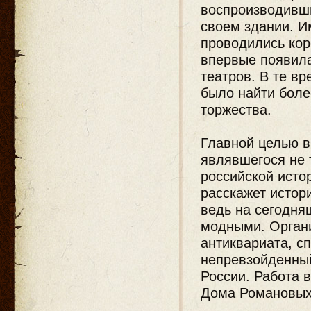
воспроизводивши
своем здании. И
проводились кор
впервые появил
театров. В те в
было найти бол
торжества.
Главной целью в
являвшегося не 
российской исто
расскажет истор
ведь на сегодня
модными. Орган
антиквариата, с
непревзойденный
России. Работа 
Дома Романовых