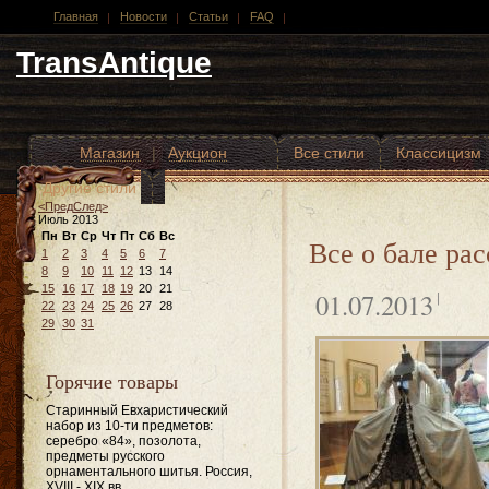
Главная
Новости
Статьи
FAQ
TransAntique
Магазин
|
Аукцион
Все стили
Классицизм
Другие стили
<Пред
След>
Июль
2013
Пн
Вт
Ср
Чт
Пт
Сб
Вс
Все о бале ра
1
2
3
4
5
6
7
8
9
10
11
12
13
14
15
16
17
18
19
20
21
01.07.2013
22
23
24
25
26
27
28
29
30
31
Горячие товары
Старинный Евхаристический
набор из 10-ти предметов:
серебро «84», позолота,
предметы русского
орнаментального шитья. Россия,
XVIII - XIX вв.