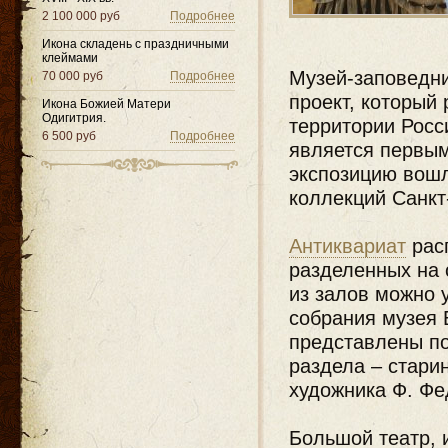
2 100 000 руб
Подробнее
Икона складень с праздничными
клеймами
Музей-заповедн
70 000 руб
Подробнее
проект, который
Икона Божией Матери
Одигитрия.
территории Росс
6 500 руб
Подробнее
является первым
экспозицию вошл
коллекций Санкт
Антиквариат
рас
разделенных на 
из залов можно 
собрания музея 
представлены по
раздела – стари
художника Ф. Фе
Большой театр, 